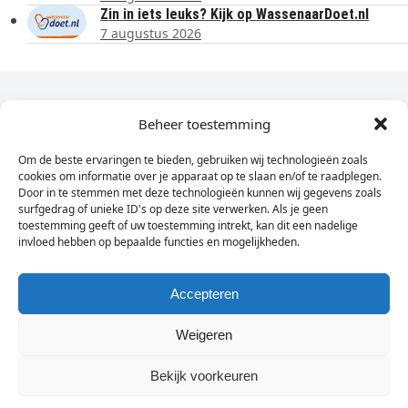
Zin in iets leuks? Kijk op WassenaarDoet.nl
7 augustus 2026
Dagelijks het laatste nieuws in je e-mail?
Beheer toestemming
Om de beste ervaringen te bieden, gebruiken wij technologieën zoals
Vul
cookies om informatie over je apparaat op te slaan en/of te raadplegen.
hier
Door in te stemmen met deze technologieën kunnen wij gegevens zoals
je
surfgedrag of unieke ID's op deze site verwerken. Als je geen
toestemming geeft of uw toestemming intrekt, kan dit een nadelige
e-
invloed hebben op bepaalde functies en mogelijkheden.
Sign Up
mailadres
in
Accepteren
Weigeren
© Wassenaarders.nl 2026
Twitte
F
Bekijk voorkeuren