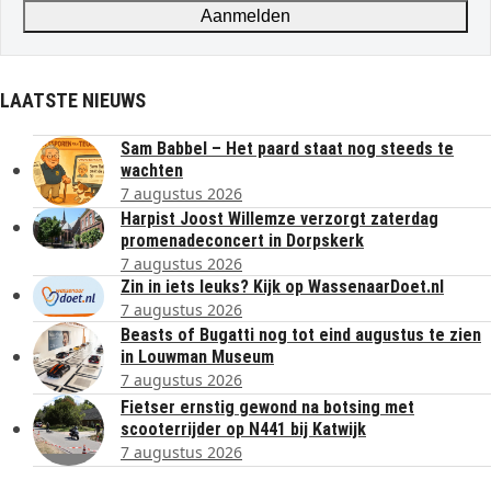
Aanmelden
LAATSTE NIEUWS
Sam Babbel – Het paard staat nog steeds te
wachten
7 augustus 2026
Harpist Joost Willemze verzorgt zaterdag
promenadeconcert in Dorpskerk
7 augustus 2026
Zin in iets leuks? Kijk op WassenaarDoet.nl
7 augustus 2026
Beasts of Bugatti nog tot eind augustus te zien
in Louwman Museum
7 augustus 2026
Fietser ernstig gewond na botsing met
scooterrijder op N441 bij Katwijk
7 augustus 2026