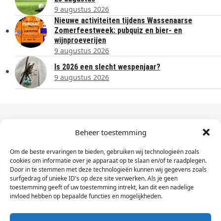
9 augustus 2026
Nieuwe activiteiten tijdens Wassenaarse
Zomerfeestweek: pubquiz en bier- en
wijnproeverijen
9 augustus 2026
Is 2026 een slecht wespenjaar?
9 augustus 2026
Dagelijks het laatste nieuws in je e-mail?
Beheer toestemming
Om de beste ervaringen te bieden, gebruiken wij technologieën zoals
Vul
cookies om informatie over je apparaat op te slaan en/of te raadplegen.
hier
Door in te stemmen met deze technologieën kunnen wij gegevens zoals
je
surfgedrag of unieke ID's op deze site verwerken. Als je geen
toestemming geeft of uw toestemming intrekt, kan dit een nadelige
e-
invloed hebben op bepaalde functies en mogelijkheden.
Sign Up
mailadres
in