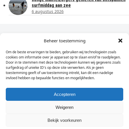
surfmiddag aan zee
6 augustus 2026
Dagelijks het laatste nieuws in je e-mail?
Beheer toestemming
Om de beste ervaringen te bieden, gebruiken wij technologieën zoals
Vul
cookies om informatie over je apparaat op te slaan en/of te raadplegen.
hier
Door in te stemmen met deze technologieën kunnen wij gegevens zoals
je
surfgedrag of unieke ID's op deze site verwerken. Als je geen
toestemming geeft of uw toestemming intrekt, kan dit een nadelige
e-
invloed hebben op bepaalde functies en mogelijkheden.
Sign Up
mailadres
in
Accepteren
Weigeren
© Wassenaarders.nl 2026
Twitte
F
Bekijk voorkeuren