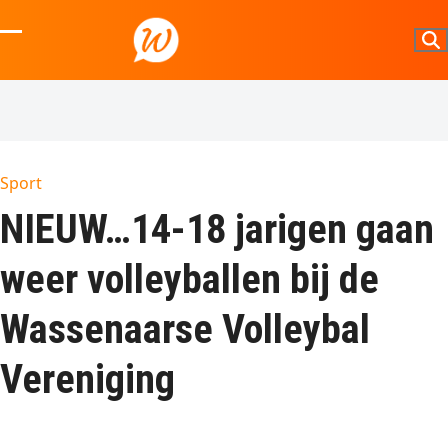
Skip
to
Open
Close
content
mobile
mobile
menu
menu
Sport
NIEUW…14-18 jarigen gaan
weer volleyballen bij de
Wassenaarse Volleybal
Vereniging