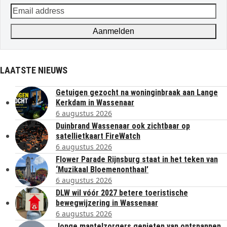
Email
address
Aanmelden
LAATSTE NIEUWS
Getuigen gezocht na woninginbraak aan Lange
Kerkdam in Wassenaar
6 augustus 2026
Duinbrand Wassenaar ook zichtbaar op
satellietkaart FireWatch
6 augustus 2026
Flower Parade Rijnsburg staat in het teken van
‘Muzikaal Bloemenonthaal’
6 augustus 2026
DLW wil vóór 2027 betere toeristische
bewegwijzering in Wassenaar
6 augustus 2026
Jonge mantelzorgers genieten van ontspannen