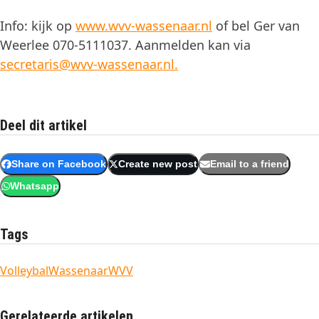
Info: kijk op
www.wvv-wassenaar.nl
of bel Ger van
Weerlee 070-5111037. Aanmelden kan via
secretaris@wvv-wassenaar.nl.
Deel dit artikel
Share on Facebook
Create new post
Email to a friend
Whatsapp
Tags
Volleybal
Wassenaar
WVV
Gerelateerde artikelen