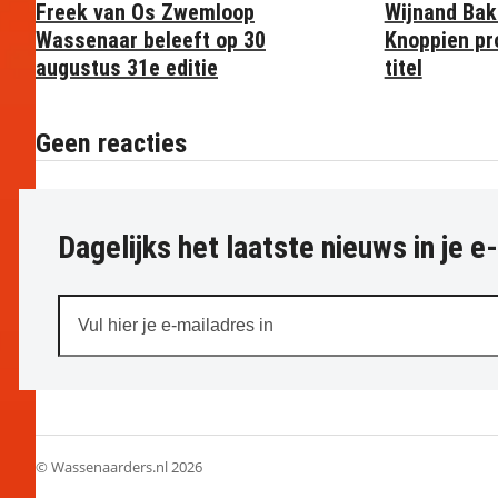
Freek van Os Zwemloop
Wijnand Bak
Wassenaar beleeft op 30
Knoppien pr
augustus 31e editie
titel
Geen reacties
Dagelijks het laatste nieuws in je e
Vul
hier
je
e-
mailadres
in
© Wassenaarders.nl 2026