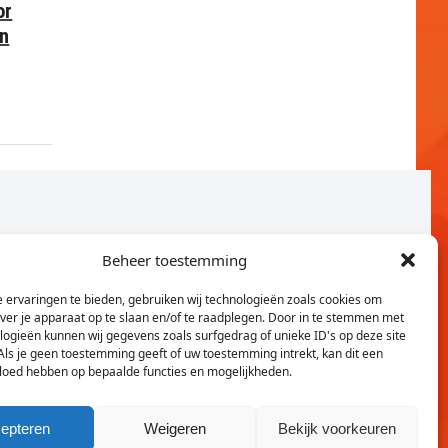
or
en
Beheer toestemming
 ervaringen te bieden, gebruiken wij technologieën zoals cookies om
over je apparaat op te slaan en/of te raadplegen. Door in te stemmen met
logieën kunnen wij gegevens zoals surfgedrag of unieke ID's op deze site
Als je geen toestemming geeft of uw toestemming intrekt, kan dit een
vloed hebben op bepaalde functies en mogelijkheden.
Twitter
Faceb
epteren
Weigeren
Bekijk voorkeuren