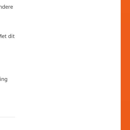
ndere
et dit
ing