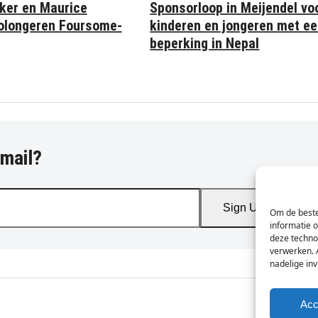
Sponsorloop in Meijendel vo
ker en Maurice
kinderen en jongeren met e
olongeren Foursome-
beperking in Nepal
-mail?
Sign Up
Om de beste
informatie 
deze techno
verwerken. 
nadelige in
Acc