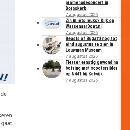
promenadeconcert in
Dorpskerk
7 augustus 2026
Zin in iets leuks? Kijk op
WassenaarDoet.nl
7 augustus 2026
Beasts of Bugatti nog tot
eind augustus te zien in
Louwman Museum
7 augustus 2026
Fietser ernstig gewond na
botsing met scooterrijder
op N441 bij Katwijk
7 augustus 2026
 de
seren
 gaat.