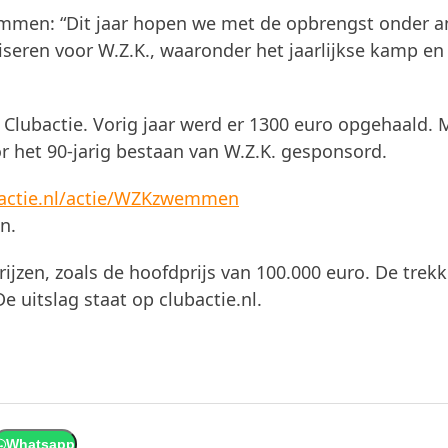
emmen: “Dit jaar hopen we met de opbrengst onder a
niseren voor W.Z.K., waaronder het jaarlijkse kamp en
lubactie. Vorig jaar werd er 1300 euro opgehaald. M
or het 90-jarig bestaan van W.Z.K. gesponsord.
bactie.nl/actie/WZKzwemmen
n.
zen, zoals de hoofdprijs van 100.000 euro. De trekk
 uitslag staat op clubactie.nl.
Whatsapp