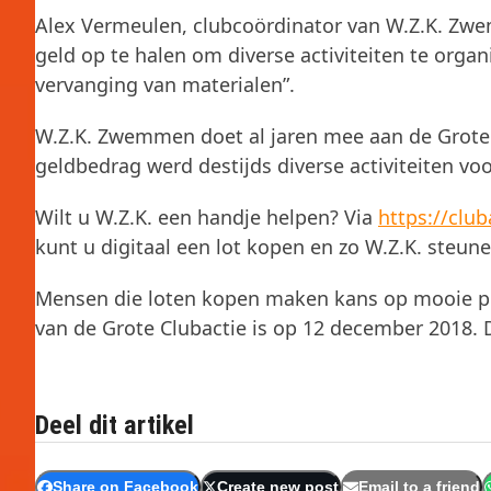
Alex Vermeulen, clubcoördinator van W.Z.K. Zw
geld op te halen om diverse activiteiten te orga
vervanging van materialen”.
W.Z.K. Zwemmen doet al jaren mee aan de Grote C
geldbedrag werd destijds diverse activiteiten vo
Wilt u W.Z.K. een handje helpen? Via
https://clu
kunt u digitaal een lot kopen en zo W.Z.K. steune
Mensen die loten kopen maken kans op mooie prij
van de Grote Clubactie is op 12 december 2018. De
Deel dit artikel
Share on Facebook
Create new post
Email to a friend