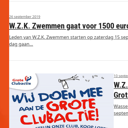
26 september 2019
W.Z.K. Zwemmen gaat voor 1500 euro
Leden van W.Z.K. Zwemmen starten op zaterdag 15 sep
dag gaan…
10 sept
W.Z.
Grot
Wassen
septem