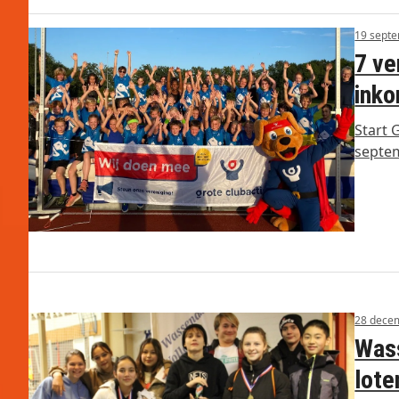
19 sept
7 ve
ink
Start 
septem
28 dece
Wass
lote