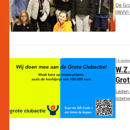
De Gro
(WVV) 
14 sept
W.Z.
Grot
Leden
lotenv