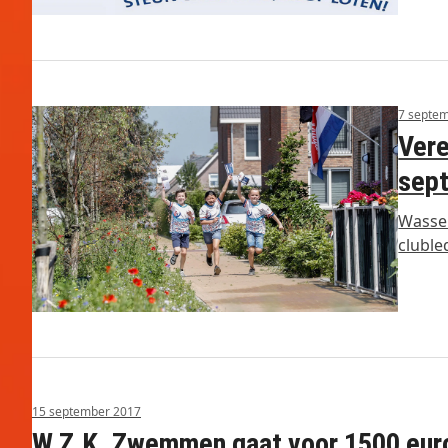
7 septe
Vere
sept
Wassen
cluble
15 september 2017
W.Z.K. Zwemmen gaat voor 1500 euro