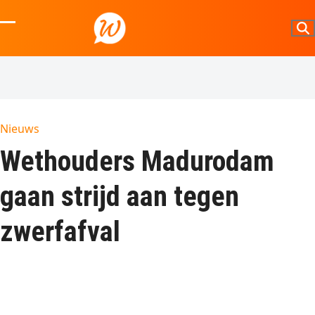
Skip
to
Open
Close
content
mobile
mobile
menu
menu
Nieuws
Wethouders Madurodam
gaan strijd aan tegen
zwerfafval