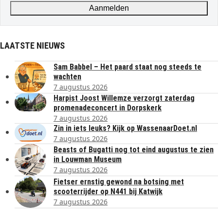
Aanmelden
LAATSTE NIEUWS
Sam Babbel – Het paard staat nog steeds te
wachten
7 augustus 2026
Harpist Joost Willemze verzorgt zaterdag
promenadeconcert in Dorpskerk
7 augustus 2026
Zin in iets leuks? Kijk op WassenaarDoet.nl
7 augustus 2026
Beasts of Bugatti nog tot eind augustus te zien
in Louwman Museum
7 augustus 2026
Fietser ernstig gewond na botsing met
scooterrijder op N441 bij Katwijk
7 augustus 2026