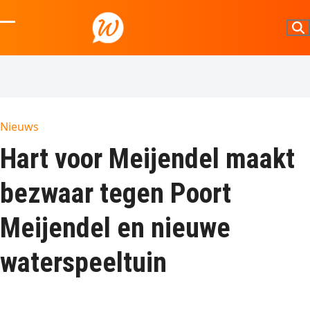
Skip
to
Open
Close
content
mobile
mobile
menu
menu
Nieuws
Hart voor Meijendel maakt
bezwaar tegen Poort
Meijendel en nieuwe
waterspeeltuin