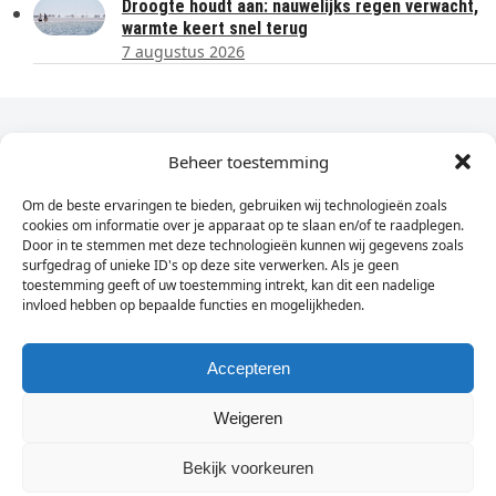
Droogte houdt aan: nauwelijks regen verwacht,
warmte keert snel terug
7 augustus 2026
Dagelijks het laatste nieuws in je e-mail?
Beheer toestemming
Om de beste ervaringen te bieden, gebruiken wij technologieën zoals
Vul
cookies om informatie over je apparaat op te slaan en/of te raadplegen.
hier
Door in te stemmen met deze technologieën kunnen wij gegevens zoals
je
surfgedrag of unieke ID's op deze site verwerken. Als je geen
toestemming geeft of uw toestemming intrekt, kan dit een nadelige
e-
invloed hebben op bepaalde functies en mogelijkheden.
Sign Up
mailadres
in
Accepteren
Weigeren
© Wassenaarders.nl 2026
Twitte
F
Bekijk voorkeuren