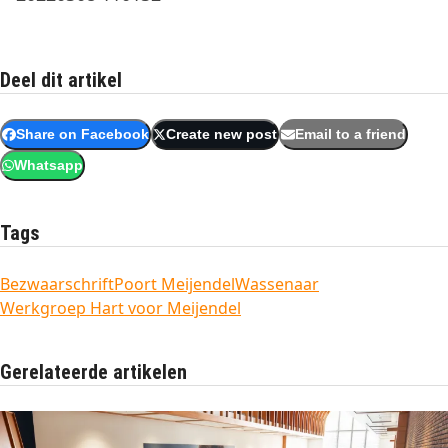
Deel dit artikel
Share on Facebook
Create new post
Email to a friend
Whatsapp
Tags
Bezwaarschrift
Poort Meijendel
Wassenaar
Werkgroep Hart voor Meijendel
Gerelateerde artikelen