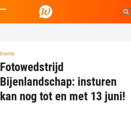
Skip
to
Open
Close
content
mobile
mobile
menu
menu
Events
Fotowedstrijd
Bijenlandschap: insturen
kan nog tot en met 13 juni!