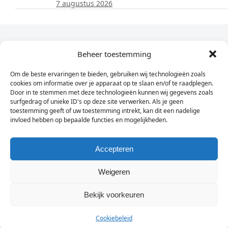
7 augustus 2026
Dagelijks het laatste nieuws in je e-mail?
Beheer toestemming
Om de beste ervaringen te bieden, gebruiken wij technologieën zoals
Vul
cookies om informatie over je apparaat op te slaan en/of te raadplegen.
hier
Door in te stemmen met deze technologieën kunnen wij gegevens zoals
je
surfgedrag of unieke ID's op deze site verwerken. Als je geen
toestemming geeft of uw toestemming intrekt, kan dit een nadelige
e-
invloed hebben op bepaalde functies en mogelijkheden.
Sign Up
mailadres
in
Accepteren
Weigeren
© Wassenaarders.nl 2026
Twitte
F
Bekijk voorkeuren
Cookiebeleid