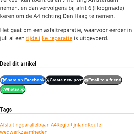
nemen, en dan vervolgens bij afrit 6 (Hoogmade)
keren om de A4 richting Den Haag te nemen.
Het gaat om een asfaltreparatie, waarvoor eerder in
juli al een
tijdelijke reparatie
is uitgevoerd.
Deel dit artikel
Share on Facebook
Create new post
Email to a friend
Whatsapp
Tags
Afsluiting
parallelbaan A4
Regio
RijnlandRoute
wegwerkzaamheden