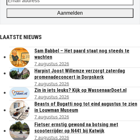
address
Aanmelden
LAATSTE NIEUWS
Sam Babbel – Het paard staat nog steeds te
wachten
7 augustus 2026
Harpist Joost Willemze verzorgt zaterdag
promenadeconcert in Dorpskerk
7 augustus 2026
Zin in iets leuks? Kijk op WassenaarDoet.nl
7 augustus 2026
Beasts of Bugatti nog tot eind augustus te zien
in Louwman Museum
7 augustus 2026
Fietser ernstig gewond na botsing met
scooterrijder op N441 bij Katwijk
7 augustus 2026