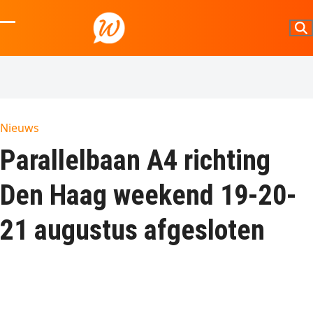
Skip
to
Open
Close
content
mobile
mobile
menu
menu
Nieuws
Parallelbaan A4 richting
Den Haag weekend 19-20-
21 augustus afgesloten