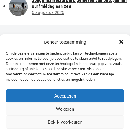
Jonge mantelzorgers genieten van ontspannen
surfmiddag aan zee
6 augustus 2026
Dagelijks het laatste nieuws in je e-mail?
Beheer toestemming
Om de beste ervaringen te bieden, gebruiken wij technologieën zoals
Vul
cookies om informatie over je apparaat op te slaan en/of te raadplegen.
hier
Door in te stemmen met deze technologieën kunnen wij gegevens zoals
je
surfgedrag of unieke ID's op deze site verwerken. Als je geen
toestemming geeft of uw toestemming intrekt, kan dit een nadelige
e-
invloed hebben op bepaalde functies en mogelijkheden.
Sign Up
mailadres
in
Accepteren
Weigeren
© Wassenaarders.nl 2026
Twitte
F
Bekijk voorkeuren