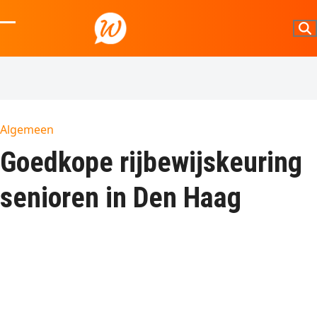
Skip
to
Open
Close
content
mobile
mobile
menu
menu
Algemeen
Goedkope rijbewijskeuring
senioren in Den Haag