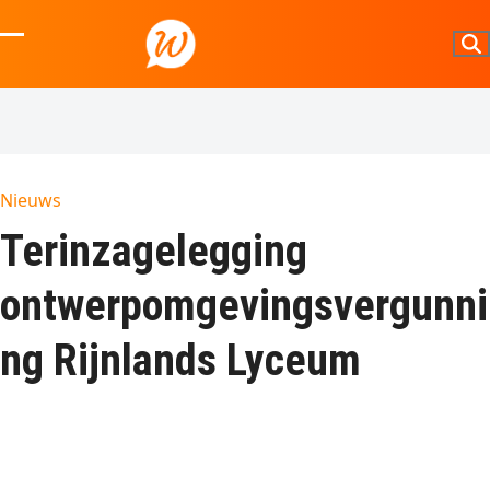
Skip
to
Open
Close
content
mobile
mobile
menu
menu
Nieuws
Terinzagelegging
ontwerpomgevingsvergunni
ng Rijnlands Lyceum