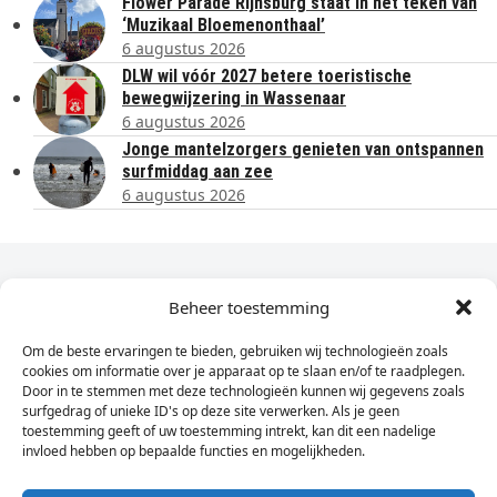
Flower Parade Rijnsburg staat in het teken van
‘Muzikaal Bloemenonthaal’
6 augustus 2026
DLW wil vóór 2027 betere toeristische
bewegwijzering in Wassenaar
6 augustus 2026
Jonge mantelzorgers genieten van ontspannen
surfmiddag aan zee
6 augustus 2026
Dagelijks het laatste nieuws in je e-mail?
Beheer toestemming
Om de beste ervaringen te bieden, gebruiken wij technologieën zoals
Vul
cookies om informatie over je apparaat op te slaan en/of te raadplegen.
hier
Door in te stemmen met deze technologieën kunnen wij gegevens zoals
je
surfgedrag of unieke ID's op deze site verwerken. Als je geen
toestemming geeft of uw toestemming intrekt, kan dit een nadelige
e-
invloed hebben op bepaalde functies en mogelijkheden.
Sign Up
mailadres
in