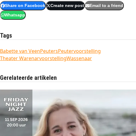
Share on Facebook
Create new post
Email to a friend
Whatsapp
Tags
Babette van Veen
Peuters
Peutervoorstelling
Theater Warenar
voorstelling
Wassenaar
Gerelateerde artikelen