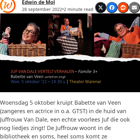
Edwin de Mol
28 september 2022
•
2 minute read
Woensdag 5 oktober kruipt Babette van Veen
(zangeres en actrice in o.a. GTST) in de huid van
Juffrouw Van Dale, een echte voorlees Juf die ook
nog liedjes zingt! De Juffrouw woont in de
bibliotheek en soms, heel soms komt ze