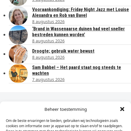
Vooraankondiging: Friday Night Jazz met Louise
Alexandra en Rob van Bavel
8 augustus 2026
‘Brand in Wassenaarse duinen had veel sneller
bestreden kunnen worden’
8 augustus 2026
Droogte; gebruik water bewust
8 augustus 2026
Sam Babbel – Het paard staat nog steeds te
wachten
7 augustus 2026
Dagelijks het laatste nieuws in je e-mail?
Beheer toestemming
Om de beste ervaringen te bieden, gebruiken wij technologieën zoals
Vul
cookies om informatie over je apparaat op te slaan en/of te raadplegen.
hier