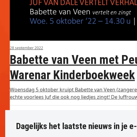
28 september 2022
Babette van Veen met Peu
Warenar Kinderboekweek
Woensdag 5 oktober kruipt Babette van Veen (zangeres e
echte voorlees Juf die ook nog liedjes zingt! De Juffr
Dagelijks het laatste nieuws in je e