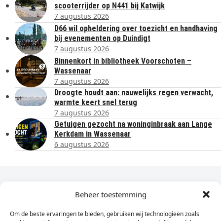
scooterrijder op N441 bij Katwijk
7 augustus 2026
D66 wil opheldering over toezicht en handhaving
bij evenementen op Duindigt
7 augustus 2026
Binnenkort in bibliotheek Voorschoten –
Wassenaar
7 augustus 2026
Droogte houdt aan: nauwelijks regen verwacht,
warmte keert snel terug
7 augustus 2026
Getuigen gezocht na woninginbraak aan Lange
Kerkdam in Wassenaar
6 augustus 2026
Dagelijks het laatste nieuws in je e-mail?
Beheer toestemming
Om de beste ervaringen te bieden, gebruiken wij technologieën zoals
Vul