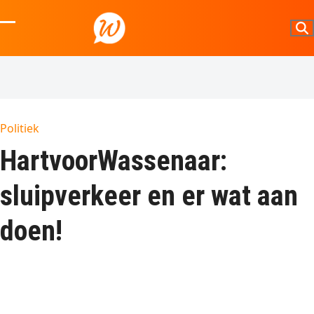
Skip
to
Open
Close
content
mobile
mobile
menu
menu
Politiek
HartvoorWassenaar:
sluipverkeer en er wat aan
doen!