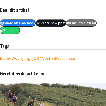
Deel dit artikel
Share on Facebook
Create new post
Email to a friend
Whatsapp
Tags
Blauw-Zwart
Jeugd
JO8-1
Voetbal
Wassenaar
Gerelateerde artikelen