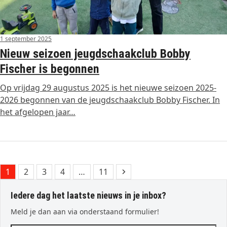
1 september 2025
Nieuw seizoen jeugdschaakclub Bobby
Fischer is begonnen
Op vrijdag 29 augustus 2025 is het nieuwe seizoen 2025-
2026 begonnen van de jeugdschaakclub Bobby Fischer. In
het afgelopen jaar…
Page
Page
Page
Page
Page
Next
1
2
3
4
…
11
Iedere dag het laatste nieuws in je inbox?
Meld je dan aan via onderstaand formulier!