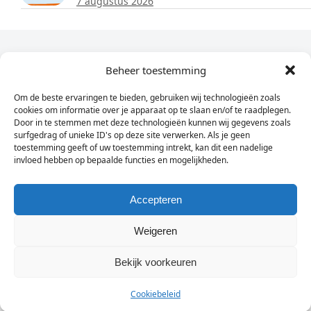
7 augustus 2026
Dagelijks het laatste nieuws in je e-mail?
Beheer toestemming
Om de beste ervaringen te bieden, gebruiken wij technologieën zoals
Vul
cookies om informatie over je apparaat op te slaan en/of te raadplegen.
hier
Door in te stemmen met deze technologieën kunnen wij gegevens zoals
je
surfgedrag of unieke ID's op deze site verwerken. Als je geen
toestemming geeft of uw toestemming intrekt, kan dit een nadelige
e-
invloed hebben op bepaalde functies en mogelijkheden.
Sign Up
mailadres
in
Accepteren
Weigeren
© Wassenaarders.nl 2026
Twitte
F
Bekijk voorkeuren
Cookiebeleid