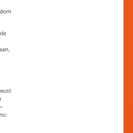
ondom
 de
aan,
ewust
n
—
ns: