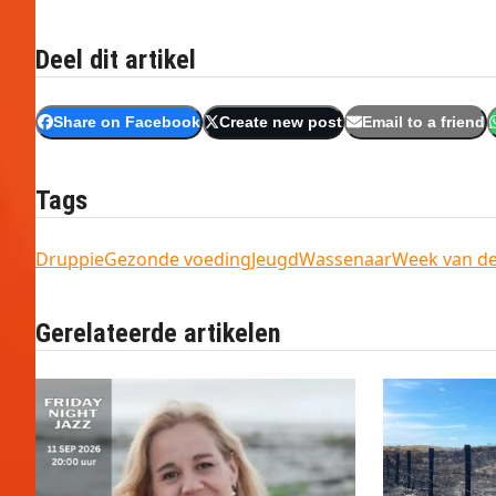
Deel dit artikel
Share on Facebook
Create new post
Email to a friend
Tags
Druppie
Gezonde voeding
Jeugd
Wassenaar
Week van de
Gerelateerde artikelen