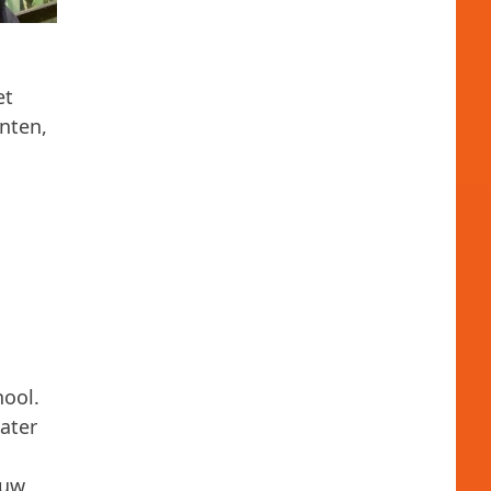
et
nten,
hool.
ater
euw