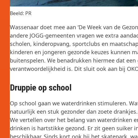
Beeld: PR
Wassenaar doet mee aan ‘De Week van de Gezonde
andere JOGG-gemeenten vragen we extra aandac
scholen, kinderopvang, sportclubs en maatschap
kinderen en jongeren gezonde keuzes kunnen ma
buitenspelen. We benadrukken hiermee dat een
verantwoordelijkheid is. Dit sluit ook aan bij O
Druppie op school
Op school gaan we waterdrinken stimuleren. Water
natuurlijk een stuk gezonder dan zoete drankjes
We vertellen over het belang van waterdrinken en
drinken is hartstikke gezond. Er zit geen suiker i
beschikbaar. Sinds kort ook bij het skatepark,