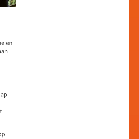
oeien
aan
tap
t
op