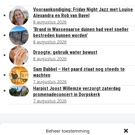
Vooraankondiging: Friday Night Jazz met Louise
Alexandra en Rob van Bavel
8 augustus 2026
‘Brand in Wassenaarse duinen had veel sneller
bestreden kunnen worden’
8 augustus 2026
Droogte; gebruik water bewust
8 augustus 2026
Sam Babbel – Het paard staat nog steeds te
wachten
7 augustus 2026
Harpist Joost Willemze verzorgt zaterdag
promenadeconcert in Dorpskerk
7 augustus 2026
Dagelijks het laatste nieuws in je e-mail?
Beheer toestemming