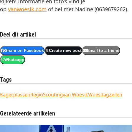
kijken! Informatie en foto’s vind je
op
vanwoesik.com
of bel met Nadine (0639679262).
Deel dit artikel
Share on Facebook
Create new post
Email to a friend
Whatsapp
Tags
Kagerplassen
Regio
Scouting
van Woesik
Woesdag
Zeilen
Gerelateerde artikelen