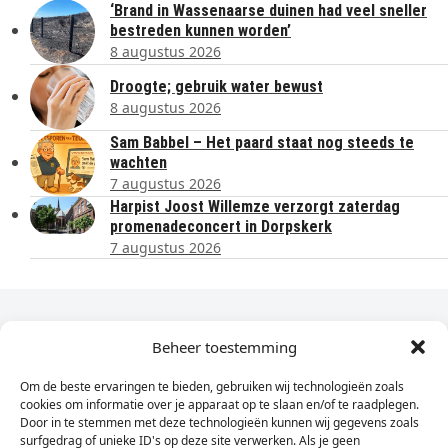
‘Brand in Wassenaarse duinen had veel sneller
bestreden kunnen worden’
8 augustus 2026
Droogte; gebruik water bewust
8 augustus 2026
Sam Babbel – Het paard staat nog steeds te
wachten
7 augustus 2026
Harpist Joost Willemze verzorgt zaterdag
promenadeconcert in Dorpskerk
7 augustus 2026
Dagelijks het laatste nieuws in je e-mail?
Beheer toestemming
Om de beste ervaringen te bieden, gebruiken wij technologieën zoals
Vul
cookies om informatie over je apparaat op te slaan en/of te raadplegen.
hier
Door in te stemmen met deze technologieën kunnen wij gegevens zoals
je
surfgedrag of unieke ID's op deze site verwerken. Als je geen