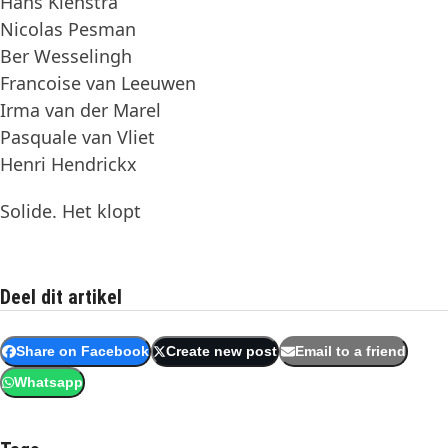
Hans Kienstra
Nicolas Pesman
Ber Wesselingh
Francoise van Leeuwen
Irma van der Marel
Pasquale van Vliet
Henri Hendrickx
Solide. Het klopt
Deel dit artikel
Share on Facebook
Create new post
Email to a friend
Whatsapp