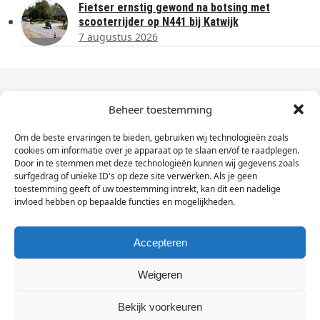
Fietser ernstig gewond na botsing met
scooterrijder op N441 bij Katwijk
7 augustus 2026
Dagelijks het laatste nieuws in je e-mail?
Beheer toestemming
Om de beste ervaringen te bieden, gebruiken wij technologieën zoals
Vul
cookies om informatie over je apparaat op te slaan en/of te raadplegen.
hier
Door in te stemmen met deze technologieën kunnen wij gegevens zoals
je
surfgedrag of unieke ID's op deze site verwerken. Als je geen
toestemming geeft of uw toestemming intrekt, kan dit een nadelige
e-
invloed hebben op bepaalde functies en mogelijkheden.
Sign Up
mailadres
in
Accepteren
Weigeren
© Wassenaarders.nl 2026
Twitte
F
Bekijk voorkeuren