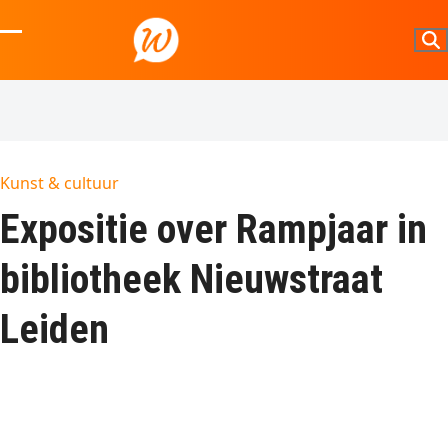
Skip
to
Open
Close
content
mobile
mobile
menu
menu
Kunst & cultuur
Expositie over Rampjaar in
bibliotheek Nieuwstraat
Leiden