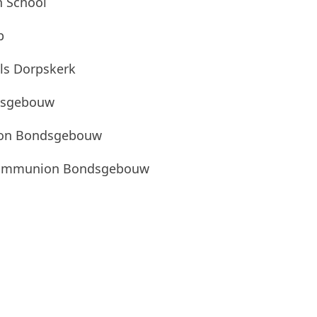
h School
p
ls Dorpskerk
ndsgebouw
ion Bondsgebouw
 Communion Bondsgebouw