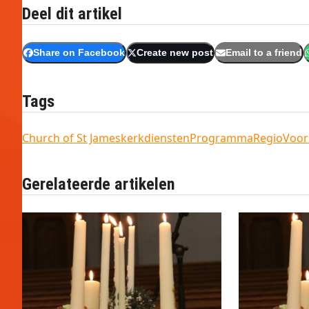
Deel dit artikel
Share on Facebook
Create new post
Email to a friend
Tags
Church of St James
kerkdiensten
Programma
Regio
Voor
Gerelateerde artikelen