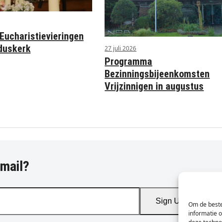
ucharistievieringen
rduskerk
27 juli 2026
Programma
Bezinningsbijeenkomsten
Vrijzinnigen in augustus
-mail?
Sign Up
Om de beste
informatie 