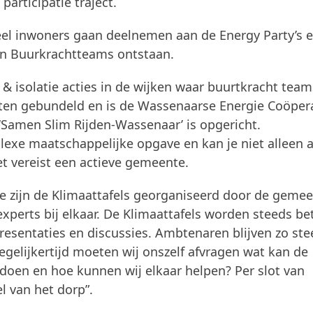
articipatie traject.
veel inwoners gaan deelnemen aan de Energy Party’s e
 en Buurkrachtteams ontstaan.
& isolatie acties in de wijken waar buurtkracht team
chten gebundeld en is de Wassenaarse Energie Coöpera
 ‘Samen Slim Rijden-Wassenaar’ is opgericht.
plexe maatschappelijke opgave en kan je niet alleen 
Het vereist een actieve gemeente.
e zijn de Klimaattafels georganiseerd door de gemee
perts bij elkaar. De Klimaattafels worden steeds be
esentaties en discussies. Ambtenaren blijven zo ste
egelijkertijd moeten wij onszelf afvragen wat kan de
oen en hoe kunnen wij elkaar helpen? Per slot van
l van het dorp”.