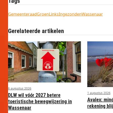
Tags
Gemeenteraad
GroenLinks
Ingezonden
Wassenaar
Gerelateerde artikelen
6 augustus 2026
1 augustus 2026
DLW wil vóór 2027 betere
Avalex: min
toeristische bewegwijzering in
rekening blij
Wassenaar