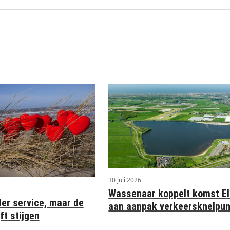
30 juli 2026
Wassenaar koppelt komst Eli
der service, maar de
aan aanpak verkeersknelpu
ft stijgen