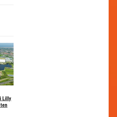
 Lilly
nten