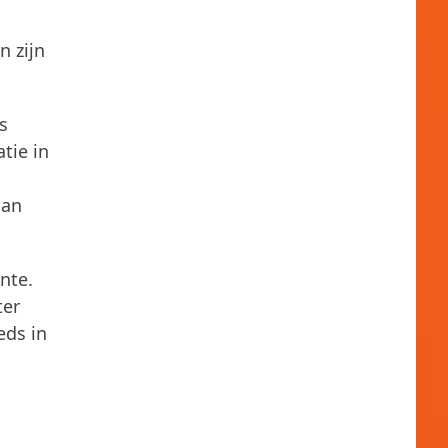
n zijn
s
tie in
aan
nte.
ter
eds in