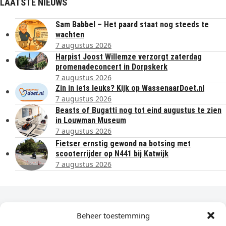
LAATSTE NIEUWS
Sam Babbel – Het paard staat nog steeds te
wachten
7 augustus 2026
Harpist Joost Willemze verzorgt zaterdag
promenadeconcert in Dorpskerk
7 augustus 2026
Zin in iets leuks? Kijk op WassenaarDoet.nl
7 augustus 2026
Beasts of Bugatti nog tot eind augustus te zien
in Louwman Museum
7 augustus 2026
Fietser ernstig gewond na botsing met
scooterrijder op N441 bij Katwijk
7 augustus 2026
Dagelijks het laatste nieuws in je e-mail?
Beheer toestemming