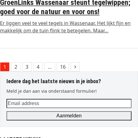
GroenLinks Wassenaar steunt tegelwippen;
goed voor de natuur en voor ons!
Er liggen veel te veel tegels in Wassenaar. Het lijkt fijn en
makkelijk om de tuin flink te betegelen. Maar…
Page
Page
Page
Page
Page
Next
1
2
3
4
…
16
Iedere dag het laatste nieuws in je inbox?
Meld je dan aan via onderstaand formulier!
Email
address
Aanmelden