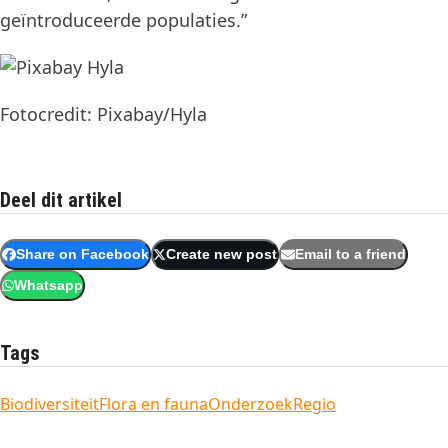
geïntroduceerde populaties.”
Fotocredit: Pixabay/Hyla
Deel dit artikel
Share on Facebook
Create new post
Email to a friend
Whatsapp
Tags
Biodiversiteit
Flora en fauna
Onderzoek
Regio