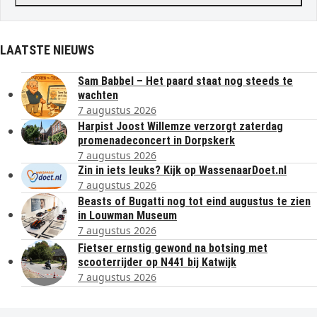
LAATSTE NIEUWS
Sam Babbel – Het paard staat nog steeds te
wachten
7 augustus 2026
Harpist Joost Willemze verzorgt zaterdag
promenadeconcert in Dorpskerk
7 augustus 2026
Zin in iets leuks? Kijk op WassenaarDoet.nl
7 augustus 2026
Beasts of Bugatti nog tot eind augustus te zien
in Louwman Museum
7 augustus 2026
Fietser ernstig gewond na botsing met
scooterrijder op N441 bij Katwijk
7 augustus 2026