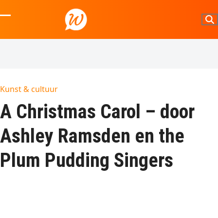
Skip
to
Open
Close
content
mobile
mobile
menu
menu
Kunst & cultuur
A Christmas Carol – door
Ashley Ramsden en the
Plum Pudding Singers