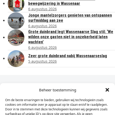
bewegwijzering in Wassenaar
6 augustus 2026
Jonge mantelzorgers genieten van ontspannen
surfmiddag aan zee
6 augustus 2026
Grote duinbrand legt Wassenaarse Slag stil: ‘We
wilden onze gasten niet in onzekerheid laten
wachten’
6 augustus 2026
Zeer grote duinbrand nabij Wassenaarseslag
5 augustus 2026
Dagelijks het laatste nieuws in je e-mail?
Beheer toestemming
Om de beste ervaringen te bieden, gebruiken wij technologieën zoals
Vul
cookies om informatie over je apparaat op te slaan en/of te raadplegen.
hier
Door in te stemmen met deze technologieën kunnen wij gegevens zoals
je
surfgedrag of unieke ID's op deze site verwerken. Als je geen