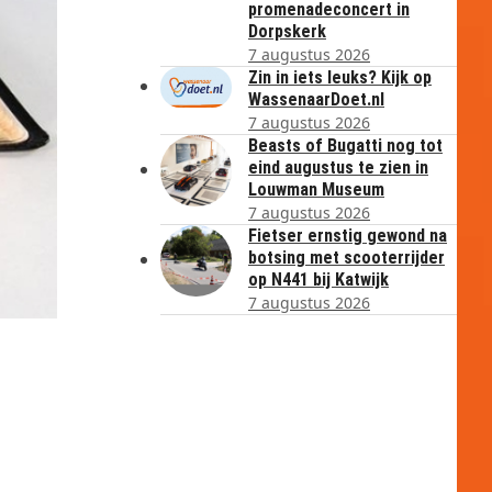
promenadeconcert in
Dorpskerk
7 augustus 2026
Zin in iets leuks? Kijk op
WassenaarDoet.nl
7 augustus 2026
Beasts of Bugatti nog tot
eind augustus te zien in
Louwman Museum
7 augustus 2026
Fietser ernstig gewond na
botsing met scooterrijder
op N441 bij Katwijk
7 augustus 2026