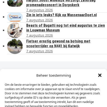
Harpist Joost Willemze verzorgt zaterdag
promenadeconcert in Dorpskerk
7 augustus 2026
Zin in iets leuks? Kijk op WassenaarDoet.nl
7 augustus 2026
Beasts of Bugatti nog tot eind augustus te zien
in Louwman Museum
7 augustus 2026
Fietser ernstig gewond na botsing met
scooterrijder op N441 bij Katwijk
7 augustus 2026
Dagelijks het laatste nieuws in je e-mail?
Beheer toestemming
Om de beste ervaringen te bieden, gebruiken wij technologieën zoals
Vul
cookies om informatie over je apparaat op te slaan en/of te raadplegen.
hier
Door in te stemmen met deze technologieën kunnen wij gegevens zoals
je
surfgedrag of unieke ID's op deze site verwerken. Als je geen
toestemming geeft of uw toestemming intrekt, kan dit een nadelige
e-
invloed hebben op bepaalde functies en mogelijkheden.
Sign Up