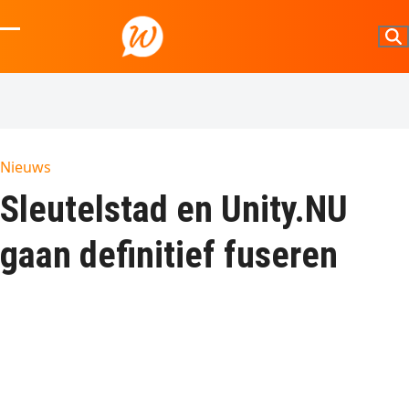
Skip
to
Open
Close
content
mobile
mobile
menu
menu
Nieuws
Sleutelstad en Unity.NU
gaan definitief fuseren