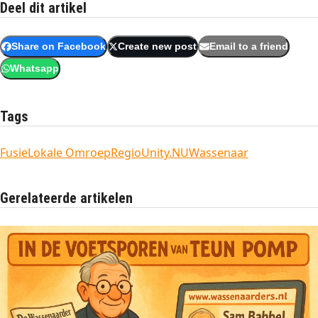
Deel dit artikel
Share on Facebook
Create new post
Email to a friend
Whatsapp
Tags
Fusie
Lokale Omroep
Regio
Unity.NU
Wassenaar
Gerelateerde artikelen