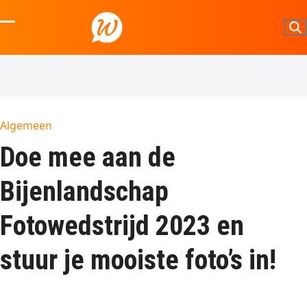
Skip
to
Open
Close
content
mobile
mobile
menu
menu
Algemeen
Doe mee aan de
Bijenlandschap
Fotowedstrijd 2023 en
stuur je mooiste foto’s in!