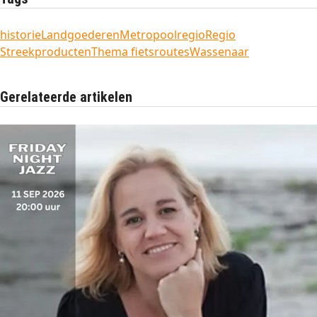
historie
Landgoederen
Metropoolregio
Regio
Streekproducten
Thema fietsroutes
Wassenaar
Gerelateerde artikelen