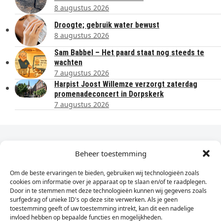
8 augustus 2026
Droogte; gebruik water bewust
8 augustus 2026
Sam Babbel – Het paard staat nog steeds te
wachten
7 augustus 2026
Harpist Joost Willemze verzorgt zaterdag
promenadeconcert in Dorpskerk
7 augustus 2026
Dagelijks het laatste nieuws in je e-mail?
Beheer toestemming
Om de beste ervaringen te bieden, gebruiken wij technologieën zoals
Vul
cookies om informatie over je apparaat op te slaan en/of te raadplegen.
hier
Door in te stemmen met deze technologieën kunnen wij gegevens zoals
je
surfgedrag of unieke ID's op deze site verwerken. Als je geen
toestemming geeft of uw toestemming intrekt, kan dit een nadelige
e-
invloed hebben op bepaalde functies en mogelijkheden.
Sign Up