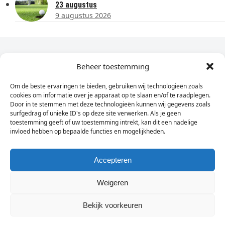
23 augustus
9 augustus 2026
Dagelijks het laatste nieuws in je e-mail?
Beheer toestemming
Om de beste ervaringen te bieden, gebruiken wij technologieën zoals
Vul
cookies om informatie over je apparaat op te slaan en/of te raadplegen.
hier
Door in te stemmen met deze technologieën kunnen wij gegevens zoals
je
surfgedrag of unieke ID's op deze site verwerken. Als je geen
toestemming geeft of uw toestemming intrekt, kan dit een nadelige
e-
invloed hebben op bepaalde functies en mogelijkheden.
Sign Up
mailadres
in
Accepteren
Weigeren
© Wassenaarders.nl 2026
Twitte
F
Bekijk voorkeuren