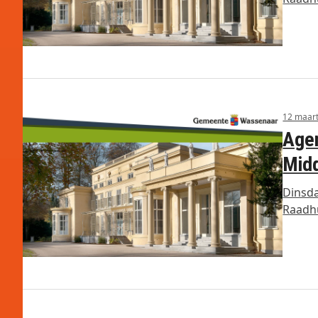
12 maar
Agen
Midd
Dinsda
Raadhu