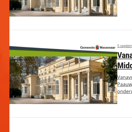
5 septe
Vana
Mid
Vanav
Paauw,
onder