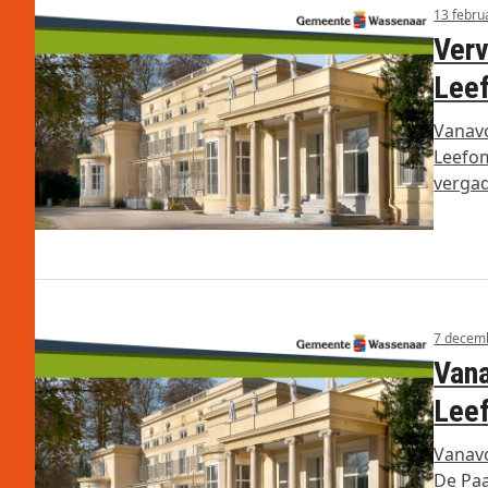
13 febru
Verv
Lee
Vanavo
Leefom
verga
7 decem
Vana
Lee
Vanavo
De Paa