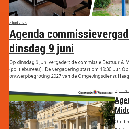
8 juni 2026
Agenda commissievergade
dinsdag 9 juni
Op dinsdag 9 juni vergadert de commissie Bestuur & M
(politiebureau). De vergadering start om 19:30 uur. O
ontwerpbegroting 2027 van de Omgevingsdienst Haa
9 juni 2
Agen
Midd
Op din
Raadhu