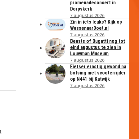
promenadeconcert in
Dorpskerk
7 augustus 2026
Zin in iets leuks? Kijk op
WassenaarDoet.nl
7 augustus 2026
Beasts of Bugatti nog tot
eind augustus te zien in
Louwman Museum
7 augustus 2026
Fietser ernstig gewond na
botsing met scooterrijder
op N441 bij Katwijk
7 augustus 2026
n