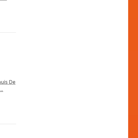
huis De
e…