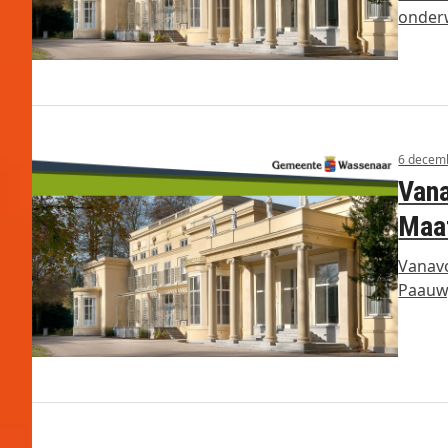
onder
6 decem
Van
Maa
Vanav
Paauw,