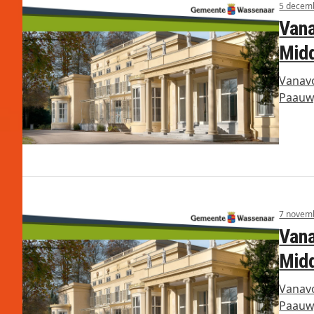
5 decem
Vana
Mid
Vanavo
Paauw,
7 novem
Vana
Mid
Vanavo
Paauw,