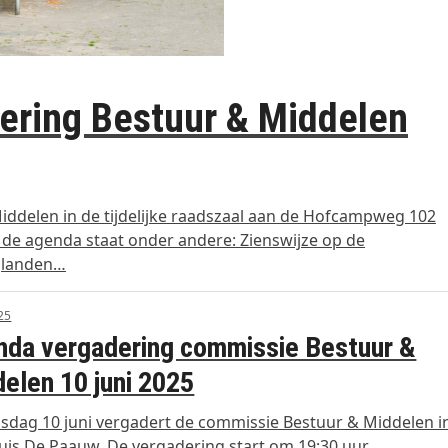
ring Bestuur & Middelen
iddelen in de tijdelijke raadszaal aan de Hofcampweg 102
p de agenda staat onder andere: Zienswijze op de
glanden…
025
da vergadering commissie Bestuur &
elen 10 juni 2025
sdag 10 juni vergadert de commissie Bestuur & Middelen i
is De Paauw. De vergadering start om 19:30 uur…