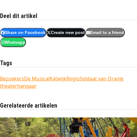
Deel dit artikel
Share on Facebook
Create new post
Email to a friend
Whatsapp
Tags
Bezoekers
De Musical
Katwijk
Regio
Soldaat van Oranje
theaterhangaar
Gerelateerde artikelen