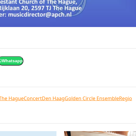
Whatsapp
 The Hague
Concert
Den Haag
Golden Circle Ensemble
Regio