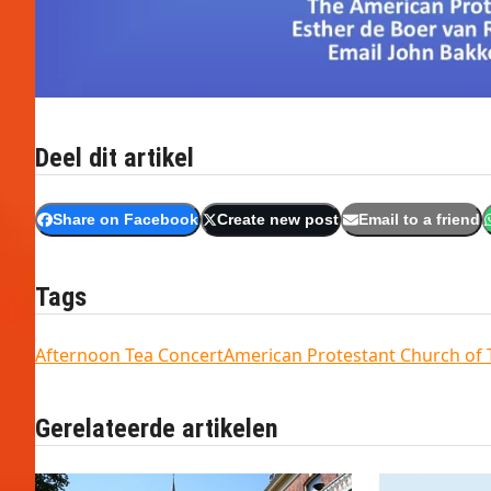
Deel dit artikel
Share on Facebook
Create new post
Email to a friend
Tags
Afternoon Tea Concert
American Protestant Church of
Gerelateerde artikelen