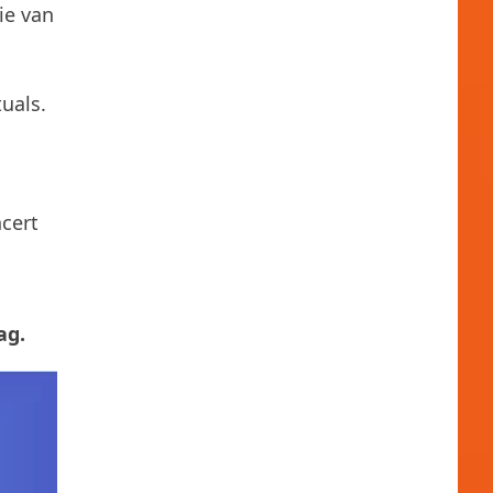
ie van
uals.
ncert
ag.