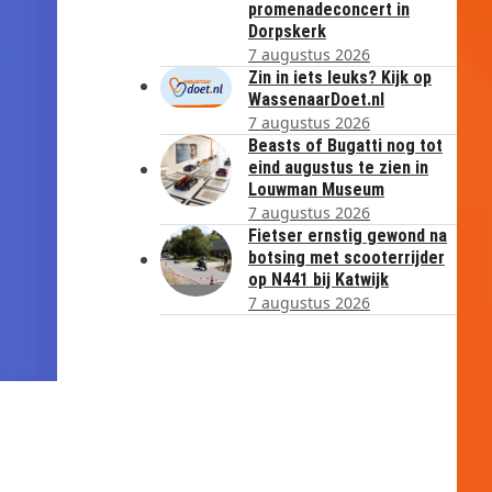
promenadeconcert in
Dorpskerk
7 augustus 2026
Zin in iets leuks? Kijk op
WassenaarDoet.nl
7 augustus 2026
Beasts of Bugatti nog tot
eind augustus te zien in
Louwman Museum
7 augustus 2026
Fietser ernstig gewond na
botsing met scooterrijder
op N441 bij Katwijk
7 augustus 2026