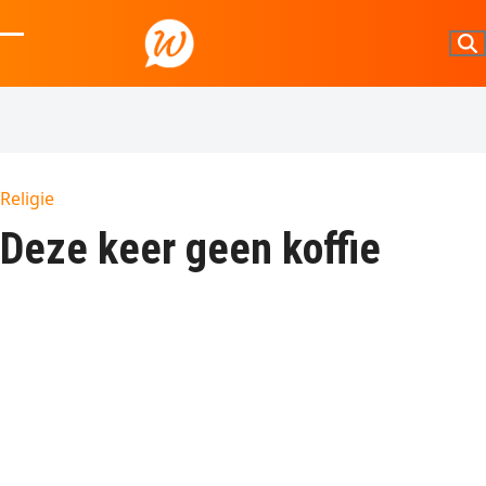
Skip
to
Open
Close
content
mobile
mobile
menu
menu
Religie
Deze keer geen koffie