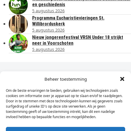
en geschiedenis
5 augustus 2026
Programma Eucharistievieringen St.
Willibrorduskerk
5 augustus 2026
Nieuw jongerenfestival VRSN Under 18 strijkt
neer in Voorschoten
5 augustus 2026
Dagelijks het laatste nieuws in je e-mail?
Beheer toestemming
Om de beste ervaringen te bieden, gebruiken wij technologieën zoals
Vul
cookies om informatie over je apparaat op te slaan en/of te raadplegen.
hier
Door in te stemmen met deze technologieën kunnen wij gegevens zoals
je
surfgedrag of unieke ID's op deze site verwerken. Als je geen
toestemming geeft of uw toestemming intrekt, kan dit een nadelige
e-
invloed hebben op bepaalde functies en mogelijkheden.
Sign Up
mailadres
in