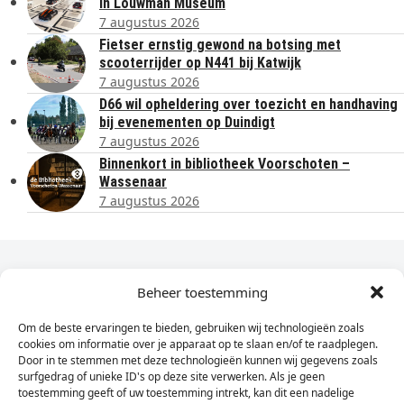
in Louwman Museum
7 augustus 2026
Fietser ernstig gewond na botsing met
scooterrijder op N441 bij Katwijk
7 augustus 2026
D66 wil opheldering over toezicht en handhaving
bij evenementen op Duindigt
7 augustus 2026
Binnenkort in bibliotheek Voorschoten –
Wassenaar
7 augustus 2026
Dagelijks het laatste nieuws in je e-mail?
Beheer toestemming
Om de beste ervaringen te bieden, gebruiken wij technologieën zoals
Vul
cookies om informatie over je apparaat op te slaan en/of te raadplegen.
hier
Door in te stemmen met deze technologieën kunnen wij gegevens zoals
je
surfgedrag of unieke ID's op deze site verwerken. Als je geen
toestemming geeft of uw toestemming intrekt, kan dit een nadelige
e-