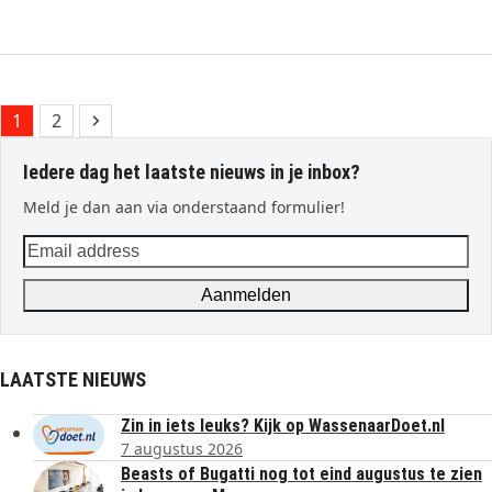
Page
Page
Next
1
2
Iedere dag het laatste nieuws in je inbox?
Meld je dan aan via onderstaand formulier!
Email
address
Aanmelden
LAATSTE NIEUWS
Zin in iets leuks? Kijk op WassenaarDoet.nl
7 augustus 2026
Beasts of Bugatti nog tot eind augustus te zien