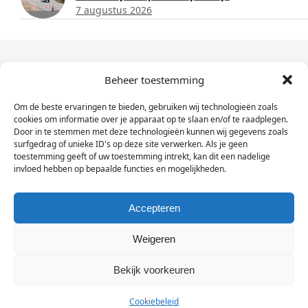
7 augustus 2026
Dagelijks het laatste nieuws in je e-mail?
Beheer toestemming
Om de beste ervaringen te bieden, gebruiken wij technologieën zoals
Vul
cookies om informatie over je apparaat op te slaan en/of te raadplegen.
hier
Door in te stemmen met deze technologieën kunnen wij gegevens zoals
je
surfgedrag of unieke ID's op deze site verwerken. Als je geen
toestemming geeft of uw toestemming intrekt, kan dit een nadelige
e-
invloed hebben op bepaalde functies en mogelijkheden.
Sign Up
mailadres
in
Accepteren
Weigeren
© Wassenaarders.nl 2026
Twitte
F
Bekijk voorkeuren
Cookiebeleid