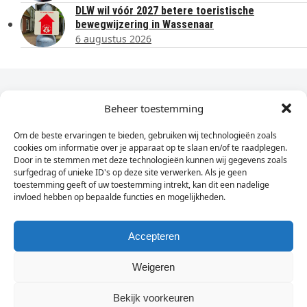
DLW wil vóór 2027 betere toeristische
bewegwijzering in Wassenaar
6 augustus 2026
Dagelijks het laatste nieuws in je e-mail?
Beheer toestemming
Om de beste ervaringen te bieden, gebruiken wij technologieën zoals
Vul
cookies om informatie over je apparaat op te slaan en/of te raadplegen.
hier
Door in te stemmen met deze technologieën kunnen wij gegevens zoals
je
surfgedrag of unieke ID's op deze site verwerken. Als je geen
toestemming geeft of uw toestemming intrekt, kan dit een nadelige
e-
invloed hebben op bepaalde functies en mogelijkheden.
Sign Up
mailadres
in
Accepteren
Weigeren
© Wassenaarders.nl 2026
Twitte
F
Bekijk voorkeuren