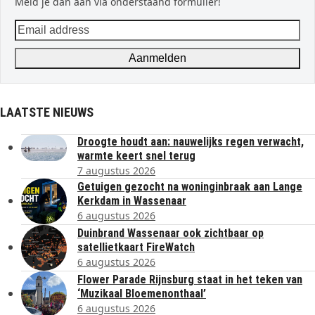
Meld je dan aan via onderstaand formulier!
Email
address
Aanmelden
LAATSTE NIEUWS
Droogte houdt aan: nauwelijks regen verwacht,
warmte keert snel terug
7 augustus 2026
Getuigen gezocht na woninginbraak aan Lange
Kerkdam in Wassenaar
6 augustus 2026
Duinbrand Wassenaar ook zichtbaar op
satellietkaart FireWatch
6 augustus 2026
Flower Parade Rijnsburg staat in het teken van
‘Muzikaal Bloemenonthaal’
6 augustus 2026