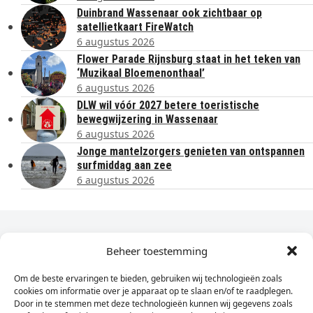
Duinbrand Wassenaar ook zichtbaar op
satellietkaart FireWatch
6 augustus 2026
Flower Parade Rijnsburg staat in het teken van
‘Muzikaal Bloemenonthaal’
6 augustus 2026
DLW wil vóór 2027 betere toeristische
bewegwijzering in Wassenaar
6 augustus 2026
Jonge mantelzorgers genieten van ontspannen
surfmiddag aan zee
6 augustus 2026
Dagelijks het laatste nieuws in je e-mail?
Beheer toestemming
Om de beste ervaringen te bieden, gebruiken wij technologieën zoals
Vul
cookies om informatie over je apparaat op te slaan en/of te raadplegen.
hier
Door in te stemmen met deze technologieën kunnen wij gegevens zoals