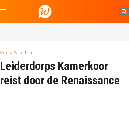
Skip
to
Open
Close
content
mobile
mobile
menu
menu
Kunst & cultuur
Leiderdorps Kamerkoor
reist door de Renaissance