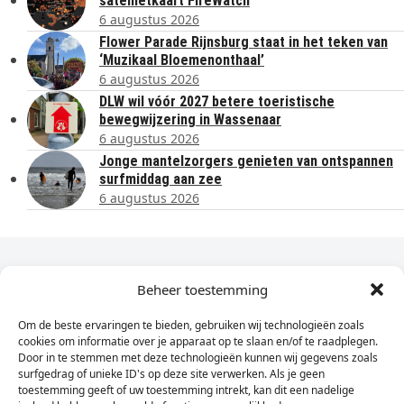
satellietkaart FireWatch
6 augustus 2026
Flower Parade Rijnsburg staat in het teken van
‘Muzikaal Bloemenonthaal’
6 augustus 2026
DLW wil vóór 2027 betere toeristische
bewegwijzering in Wassenaar
6 augustus 2026
Jonge mantelzorgers genieten van ontspannen
surfmiddag aan zee
6 augustus 2026
Dagelijks het laatste nieuws in je e-mail?
Beheer toestemming
Om de beste ervaringen te bieden, gebruiken wij technologieën zoals
Vul
cookies om informatie over je apparaat op te slaan en/of te raadplegen.
hier
Door in te stemmen met deze technologieën kunnen wij gegevens zoals
je
surfgedrag of unieke ID's op deze site verwerken. Als je geen
toestemming geeft of uw toestemming intrekt, kan dit een nadelige
e-