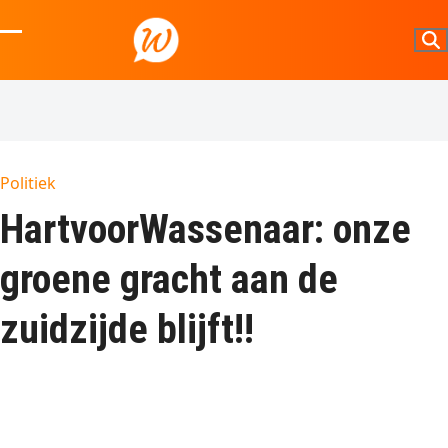
Skip
to
Open
Close
content
mobile
mobile
menu
menu
Politiek
HartvoorWassenaar: onze
groene gracht aan de
zuidzijde blijft!!