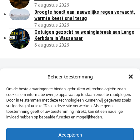
7 augustus 2026
Droogte houdt aan: nauwelijks regen verwacht,
warmte keert snel terug
7 augustus 2026
Getuigen gezocht na woninginbraak aan Lange
Kerkdam in Wassenaar
6 augustus 2026
Dagelijks het laatste nieuws in je e-mail?
Beheer toestemming
Om de beste ervaringen te bieden, gebruiken wij technologieën zoals
Vul
cookies om informatie over je apparaat op te slaan en/of te raadplegen.
hier
Door in te stemmen met deze technologieën kunnen wij gegevens zoals
je
surfgedrag of unieke ID's op deze site verwerken. Als je geen
toestemming geeft of uw toestemming intrekt, kan dit een nadelige
e-
invloed hebben op bepaalde functies en mogelijkheden.
Sign Up
mailadres
in
Accepteren