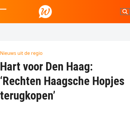
Skip
to
Open
Close
content
mobile
mobile
menu
menu
Nieuws uit de regio
Hart voor Den Haag:
‘Rechten Haagsche Hopjes
terugkopen’