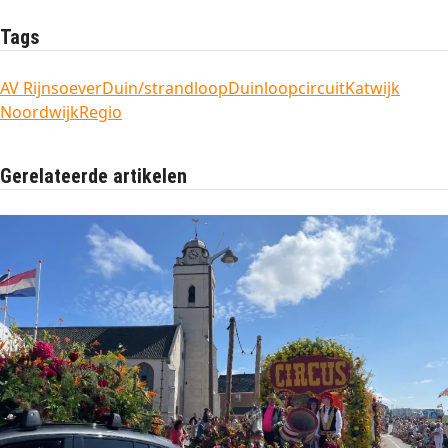
Tags
AV Rijnsoever
Duin/strandloop
Duinloopcircuit
Katwijk
Noordwijk
Regio
Gerelateerde artikelen