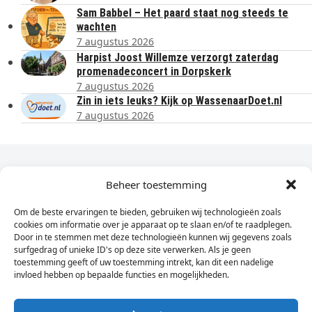
Sam Babbel – Het paard staat nog steeds te
wachten
7 augustus 2026
Harpist Joost Willemze verzorgt zaterdag
promenadeconcert in Dorpskerk
7 augustus 2026
Zin in iets leuks? Kijk op WassenaarDoet.nl
7 augustus 2026
Dagelijks het laatste nieuws in je e-mail?
Beheer toestemming
Om de beste ervaringen te bieden, gebruiken wij technologieën zoals
Vul
cookies om informatie over je apparaat op te slaan en/of te raadplegen.
hier
Door in te stemmen met deze technologieën kunnen wij gegevens zoals
je
surfgedrag of unieke ID's op deze site verwerken. Als je geen
toestemming geeft of uw toestemming intrekt, kan dit een nadelige
e-
invloed hebben op bepaalde functies en mogelijkheden.
Sign Up
mailadres
in