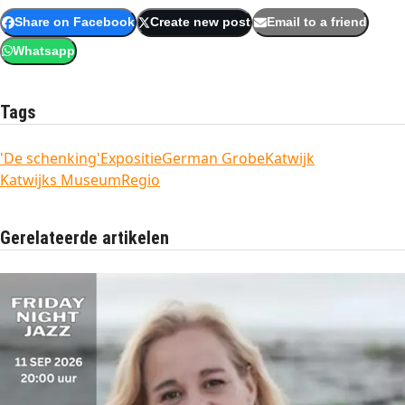
Share on Facebook
Create new post
Email to a friend
Whatsapp
Tags
'De schenking'
Expositie
German Grobe
Katwijk
Katwijks Museum
Regio
Gerelateerde artikelen