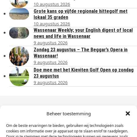
10 augustus 2026
Grote kans op vijfde regionale hittegolf met
lokaal 35 graden
10 augustus 2026
Wassenaar Weekly; your English digest of local
news and life in Wassenaar
9 augustus 2026
Zondag 23 augustus – The Beggar’s Opera in
Wassenaar!
9 augustus 2026
Doe mee met het Kieviten Golf Open op zondag
23 augustus
9 augustus 2026
Dagelijks het laatste nieuws in je e-mail?
Beheer toestemming
Om de beste ervaringen te bieden, gebruiken wij technologieën zoals
Vul
cookies om informatie over je apparaat op te slaan en/of te raadplegen.
hier
Door in te stemmen met deze technologieën kunnen wij gegevens zoals