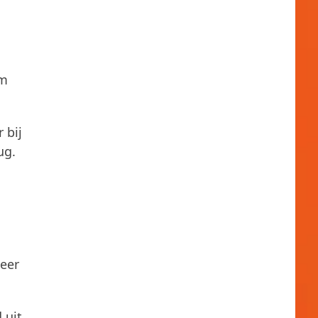
em
 bij
ug.
neer
 uit