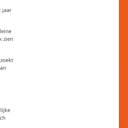
 jaar
leine
k zien
 zoekt
van
lijke
ich