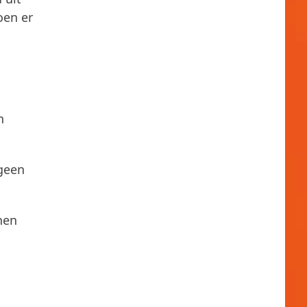
oen er
n
 geen
hen