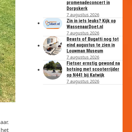
promenadeconcert in
Dorpskerk
7 augustus 2026
Zin in iets leuks? Kijk op
WassenaarDoet.nl
7 augustus 2026
Beasts of Bugatti nog tot
eind augustus te zien in
Louwman Museum
7 augustus 2026
Fietser ernstig gewond na
botsing met scooterrijder
op N441 bij Katwijk
7 augustus 2026
aar.
 het