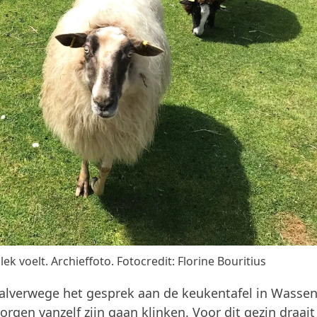
lek voelt. Archieffoto. Fotocredit: Florine Bouritius
 halverwege het gesprek aan de keukentafel in Wassen
orgen vanzelf zijn gaan klinken. Voor dit gezin draait