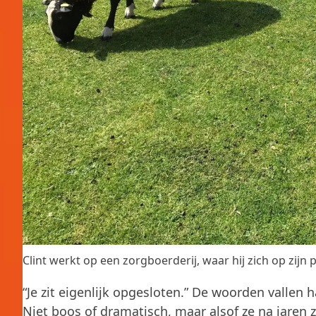
Clint werkt op een zorgboerderij, waar hij zich op zijn p
“Je zit eigenlijk opgesloten.” De woorden vallen
Niet boos of dramatisch, maar alsof ze na jaren z