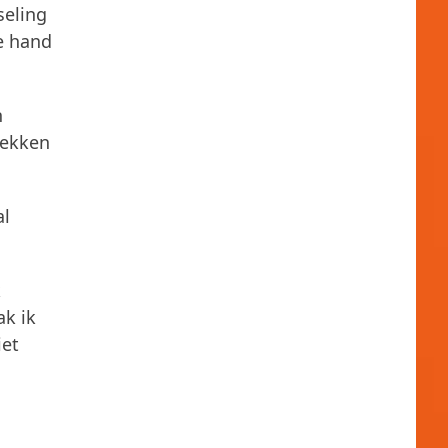
seling
e hand
n
lekken
al
k
ak ik
iet