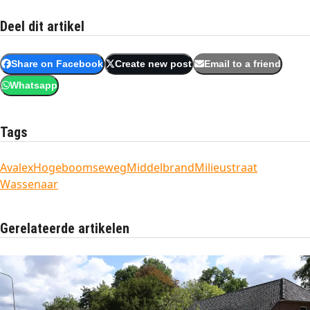
Deel dit artikel
Share on Facebook
Create new post
Email to a friend
Whatsapp
Tags
Avalex
Hogeboomseweg
Middelbrand
Milieustraat
Wassenaar
Gerelateerde artikelen