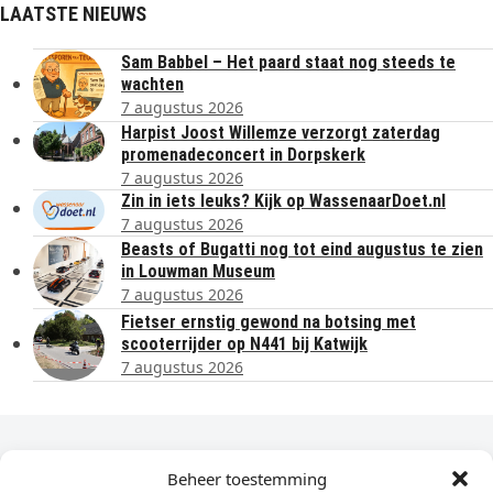
LAATSTE NIEUWS
Sam Babbel – Het paard staat nog steeds te
wachten
7 augustus 2026
Harpist Joost Willemze verzorgt zaterdag
promenadeconcert in Dorpskerk
7 augustus 2026
Zin in iets leuks? Kijk op WassenaarDoet.nl
7 augustus 2026
Beasts of Bugatti nog tot eind augustus te zien
in Louwman Museum
7 augustus 2026
Fietser ernstig gewond na botsing met
scooterrijder op N441 bij Katwijk
7 augustus 2026
Dagelijks het laatste nieuws in je e-mail?
Beheer toestemming