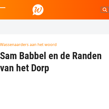
Skip
to
Open
Close
content
mobile
mobile
menu
menu
Wassenaarders aan het woord
Sam Babbel en de Randen
van het Dorp