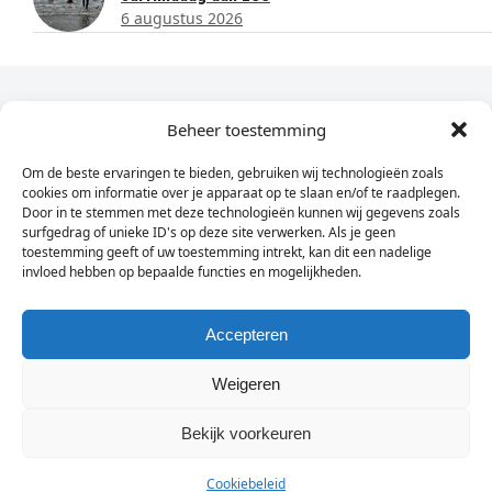
6 augustus 2026
Dagelijks het laatste nieuws in je e-mail?
Beheer toestemming
Om de beste ervaringen te bieden, gebruiken wij technologieën zoals
Vul
cookies om informatie over je apparaat op te slaan en/of te raadplegen.
hier
Door in te stemmen met deze technologieën kunnen wij gegevens zoals
je
surfgedrag of unieke ID's op deze site verwerken. Als je geen
toestemming geeft of uw toestemming intrekt, kan dit een nadelige
e-
invloed hebben op bepaalde functies en mogelijkheden.
Sign Up
mailadres
in
Accepteren
Weigeren
© Wassenaarders.nl 2026
Twitte
F
Bekijk voorkeuren
Cookiebeleid