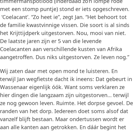
timmermanspotlood (inderdaad zo’n lompe rode
met een stomp puntje) stond er iets opgeschreven.
‘Coelacant’. “Zo heet ie”, zegt Jan. “Het behoort tot
de familie kwastvinnige vissen. Die soort is al sinds
het Krijttijdperk uitgestorven. Nou, mooi van niet.
De laatste jaren zijn er 5 van die levende
Coelacanten aan verschillende kusten van Afrika
aangetroffen. Dus niks uitgestorven. Ze leven nog.”
Wij zaten daar met open mond te luisteren. En
terwijl Jan wegfietste dacht ik ineens: Dat gebeurt in
Wassenaar eigenlijk óók. Want soms verklaren ze
hier dingen die langzaam zijn uitgestorven… terwijl
ze nog gewoon leven. Ruimte. Het dorpse gevoel. De
randen van het dorp. Iedereen doet soms alsof dat
vanzelf blijft bestaan. Maar ondertussen wordt er
aan alle kanten aan getrokken. En dáár begint het