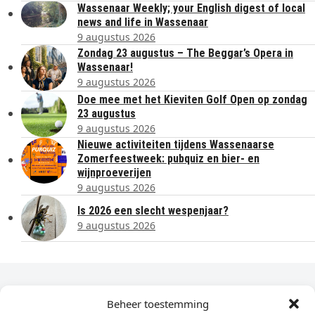
Wassenaar Weekly; your English digest of local
news and life in Wassenaar
9 augustus 2026
Zondag 23 augustus – The Beggar’s Opera in
Wassenaar!
9 augustus 2026
Doe mee met het Kieviten Golf Open op zondag
23 augustus
9 augustus 2026
Nieuwe activiteiten tijdens Wassenaarse
Zomerfeestweek: pubquiz en bier- en
wijnproeverijen
9 augustus 2026
Is 2026 een slecht wespenjaar?
9 augustus 2026
Dagelijks het laatste nieuws in je e-mail?
Beheer toestemming