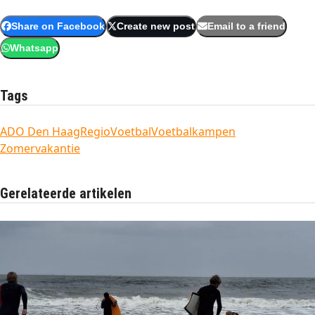
Share on Facebook
Create new post
Email to a friend
Whatsapp
Tags
ADO Den Haag
Regio
Voetbal
Voetbalkampen
Zomervakantie
Gerelateerde artikelen