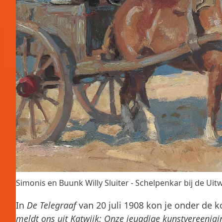
Simonis en Buunk Willy Sluiter - Schelpenkar bij de Uit
In
De Telegraaf
van 20 juli 1908 kon je onder de ko
meldt ons uit Katwijk: Onze jeugdige kunstvereenigin