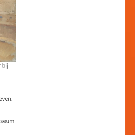
 bij
even.
Museum