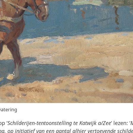
watering
p ‘
Schilderijen-tentoonstelling te Katwijk a/Zee
‘ lezen: ‘
g, op initiatief van een aantal alhier vertoevende schild