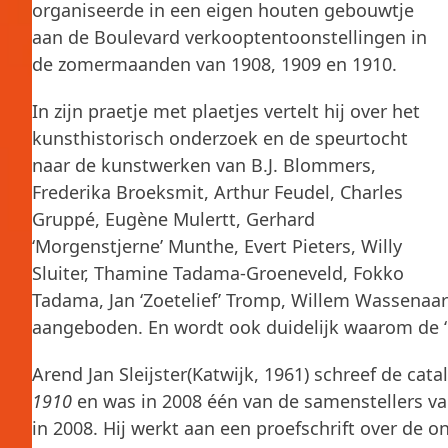
organiseerde in een eigen houten gebouwtje
aan de Boulevard verkooptentoonstellingen in
de zomermaanden van 1908, 1909 en 1910.
In zijn praetje met plaetjes vertelt hij over het
kunsthistorisch onderzoek en de speurtocht
naar de kunstwerken van B.J. Blommers,
Frederika Broeksmit, Arthur Feudel, Charles
Gruppé, Eugène Mulertt, Gerhard
‘Morgenstjerne’ Munthe, Evert Pieters, Willy
Sluiter, Thamine Tadama-Groeneveld, Fokko
Tadama, Jan ‘Zoetelief’ Tromp, Willem Wassenaar
aangeboden. En wordt ook duidelijk waarom de ‘K
Arend Jan Sleijster(Katwijk, 1961) schreef de cat
1910
en was in 2008 één van de samenstellers v
in 2008. Hij werkt aan een proefschrift over de o